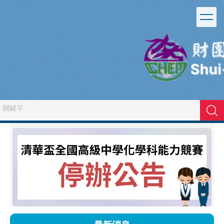
跳
到
主
要
內
容
區
搜尋