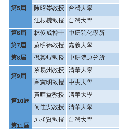
第5屆
陳昭岑教授
台灣大學
汪根欉教授
台灣大學
第6屆
林俊成博士
中研院化學所
第7屆
蘇明德教授
嘉義大學
第8屆
倪其焜教授
中研院原分所
蔡易州教授
清華大學
第9屆
高憲明教授
中央大學
黃暄益教授
清華大學
第10屆
何佳安教授
清華大學
邱勝賢教授
台灣大學
第11屆