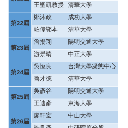
王聖凱教授
清華大學
鄭沐政
成功大學
第22屆
帕偉鄂本
清華大學
詹揚翔
陽明交通大學
第23屆
游景晴
中正大學
吳恆良
台灣大學凝態中心
第24屆
魯才德
清華大學
吳彥谷
陽明交通大學
第25屆
王迪彥
東海大學
廖軒宏
中山大學
第26屆
許良彥
中研院原分所