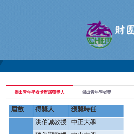
跳
到
主
要
內
容
區
傑出青年學者獎歷屆獲獎人
傑出青年學者獎
屆數
得獎人
獲獎時任
洪伯誠教授
中正大學