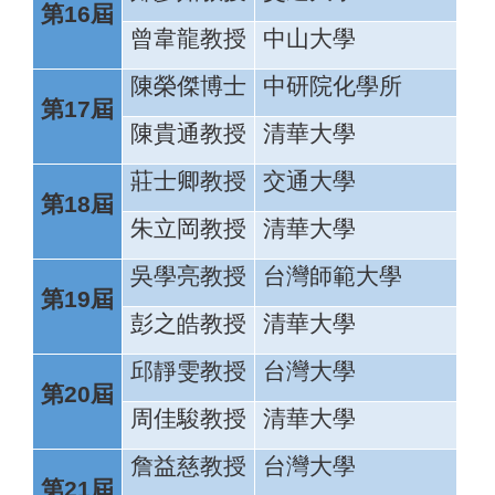
第16屆
曾韋龍教授
中山大學
陳榮傑博士
中研院化學所
第17屆
陳貴通教授
清華大學
莊士卿教授
交通大學
第18屆
朱立岡教授
清華大學
吳學亮教授
台灣師範大學
第19屆
彭之皓教授
清華大學
邱靜雯教授
台灣大學
第20屆
周佳駿教授
清華大學
詹益慈教授
台灣大學
第21屆