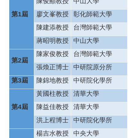
陳俊顯教授
中山大學
第1屆
廖文峯教授
彰化師範大學
陳建添教授
台灣師範大學
蔣昭明教授
中山大學
陳家俊教授
台灣師範大學
第2屆
張煥正博士
中研院原分所
第3屆
陳錦地教授
中研院化學所
黃國柱教授
清華大學
第4屆
陳益佳教授
清華大學
洪上程博士
中研院化學所
楊吉水教授
中央大學