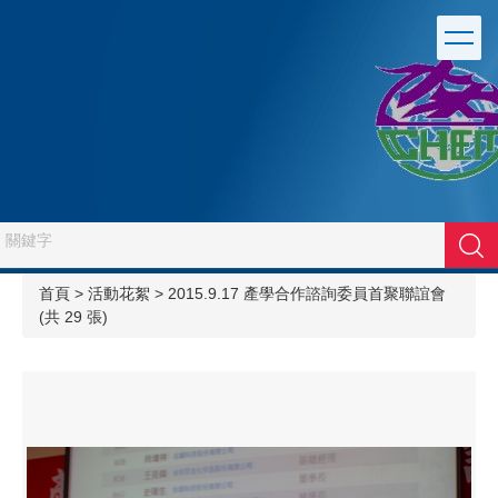
跳
到
主
要
內
容
區
搜尋
首頁
>
活動花絮
>
2015.9.17 產學合作諮詢委員首聚聯誼會
(共 29 張)